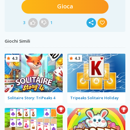
Gioca
3
1
Giochi Simili
4.3
4.3
Solitaire Story: TriPeaks 4
Tripeaks Solitaire Holiday