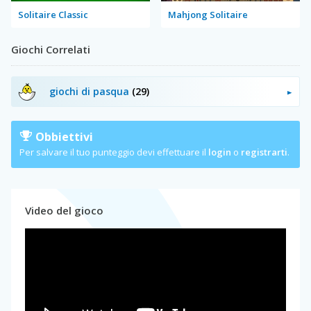
Solitaire Classic
Mahjong Solitaire
Giochi Correlati
giochi di pasqua
(29)
Obbiettivi
Per salvare il tuo punteggio devi effettuare il
login
o
registrarti
.
Video del gioco