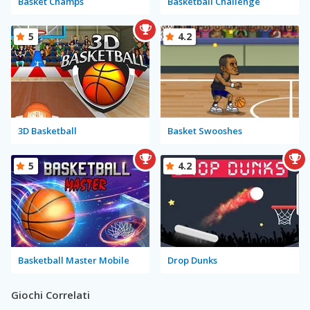
Basket Champs
Basketball Challenge
5
4.2
3D Basketball
Basket Swooshes
5
4.2
Basketball Master Mobile
Drop Dunks
Giochi Correlati