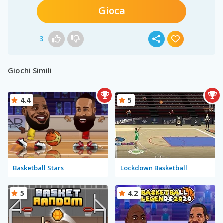
Gioca
3
Giochi Simili
4.4
5
Basketball Stars
Lockdown Basketball
5
4.2