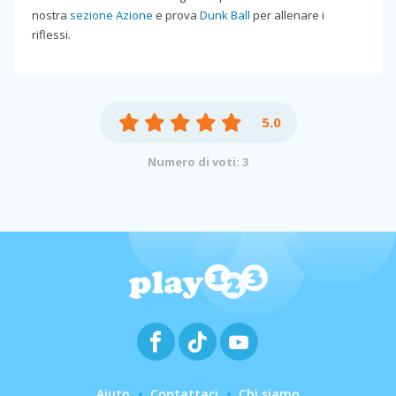
nostra
sezione Azione
e prova
Dunk Ball
per allenare i
riflessi.
5.0
Numero di voti: 3
Aiuto
Contattaci
Chi siamo