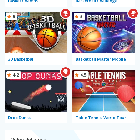
Basket Champs
Basketball Challenge
5
5
3D Basketball
Basketball Master Mobile
4.2
4.5
Drop Dunks
Table Tennis: World Tour
Video del gioco