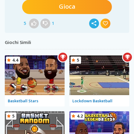
Gioca
5
1
Giochi Simili
4.4
5
Basketball Stars
Lockdown Basketball
5
4.2