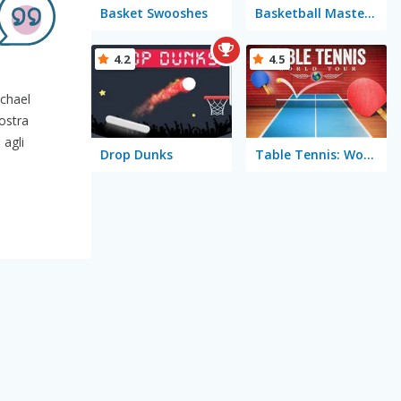
Basket Swooshes
Basketball Master Mobile
4.2
4.5
ichael
ostra
 agli
Drop Dunks
Table Tennis: World Tour