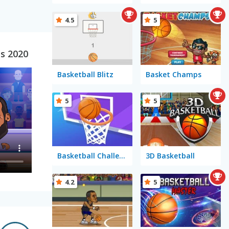
4.5
5
s 2020
Basketball Blitz
Basket Champs
5
5
Basketball Challenge
3D Basketball
4.2
5