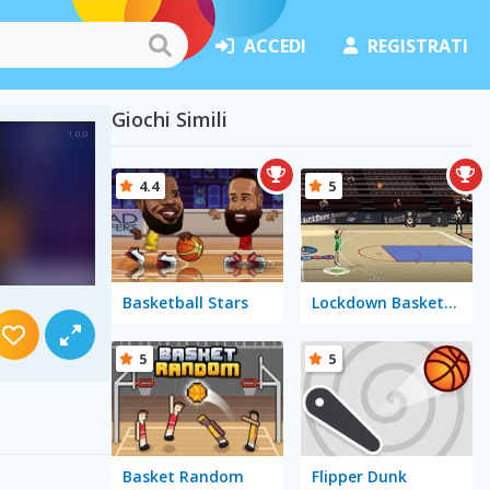
ACCEDI
REGISTRATI
Giochi Simili
4.4
5
Basketball Stars
Lockdown Basketball
5
5
Basket Random
Flipper Dunk