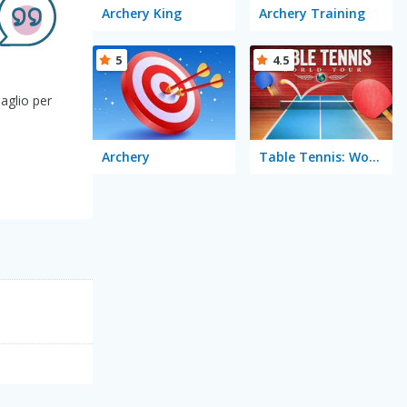
Archery King
Archery Training
5
4.5
saglio per
Archery
Table Tennis: World Tour