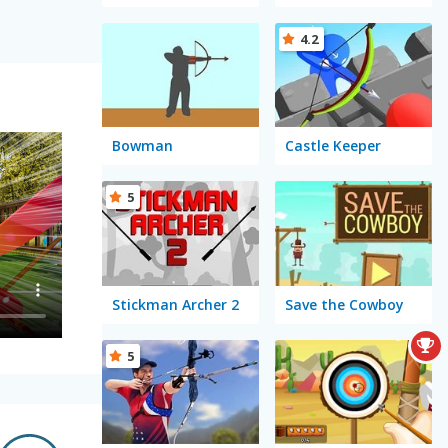
4.2
Bowman
Castle Keeper
5
Stickman Archer 2
Save the Cowboy
5