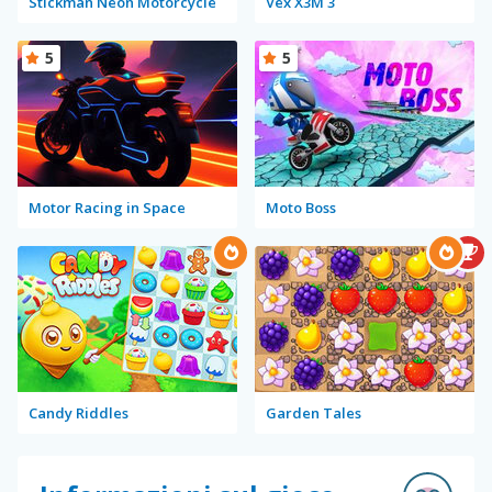
Stickman Neon Motorcycle
Vex X3M 3
5
5
Motor Racing in Space
Moto Boss
Candy Riddles
Garden Tales