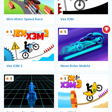
Mini Moto: Speed Race
Vex X3M
5
5
Vex X3M 2
Neon Rider Mobile
5
5