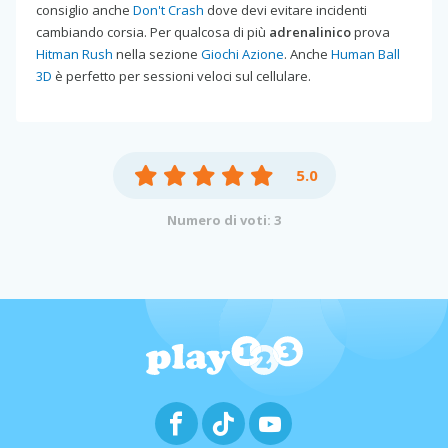
consiglio anche
Don't Crash
dove devi evitare incidenti
cambiando corsia. Per qualcosa di più
adrenalinico
prova
Hitman Rush
nella sezione
Giochi Azione
. Anche
Human Ball
3D
è perfetto per sessioni veloci sul cellulare.
5.0
Numero di voti: 3