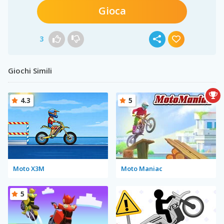
Gioca
3
Giochi Simili
4.3
5
Moto X3M
Moto Maniac
5