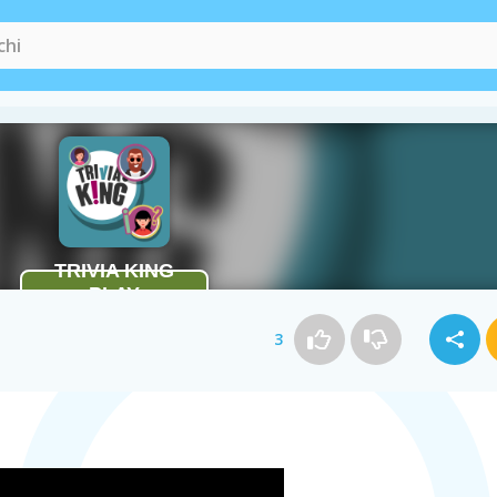
Giochi di Fuoco
(85)
Giochi di Music
3