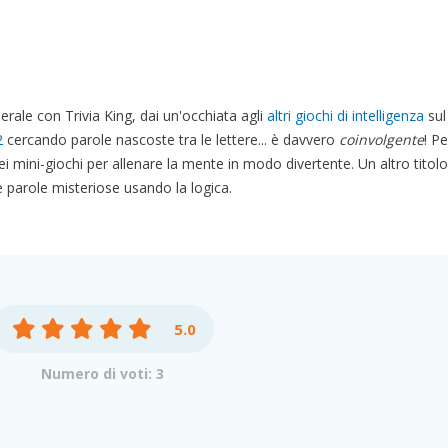
nerale con Trivia King, dai un'occhiata agli
altri giochi di intelligenza
sul
2
cercando parole nascoste tra le lettere... è davvero
coinvolgente
! P
ei mini-giochi per allenare la mente in modo divertente. Un altro titol
e parole misteriose usando la logica.
5.0
Numero di voti: 3