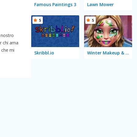
Famous Paintings 3
Lawn Mower
5
5
 nostro
er chi ama
o che mi
Skribbl.io
Winter Makeup & Face Painting