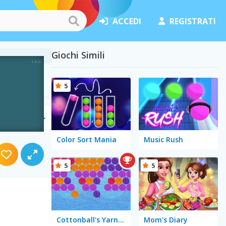
ACCEDI
REGISTRATI
Giochi Simili
5
a
(69)
Color Sort Mania
Music Rush
5
5
Cottonball's Yarn Party
Mom's Diary