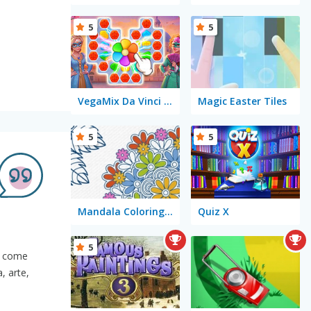
5
5
VegaMix Da Vinci Puzzles
Magic Easter Tiles
5
5
Mandala Coloring Book
Quiz X
5
ti come
, arte,