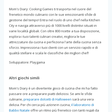
Mom's Diary: Cooking Games ti trasporta nel cuore del
frenetico mondo culinario con le sue emozionanti sfide di
gestione del tempo! Entra nel ruolo di uno chef nella Kitchen
City e naviga attraverso più di 1000 livelli distintivi situati in
varie località globali. Con oltre 800 ricette a tua disposizione,
esplora i tuoi talenti culinari creativi, migliora le tue
attrezzature da cucina e perfeziona l'arte della cucina senza
sforzo. Impressiona i tuoi clienti con un servizio rapido e di
qualità stellare e scala le classifiche dei migliori chef!
Sviluppatore: Playgama
Altri giochi simili
Mom's Diary è un divertente gioco di cucina che mi ha fatto
passare ore a preparare piatti deliziosi. Se ami le sfide
culinarie,
preparare dolcetti di Halloween
sarà una vera
delizia. Per chi cerca più
azione
in cucina,
il laboratorio di
Babbo Natale
offre un ritmo più frenetico con tanti regali da