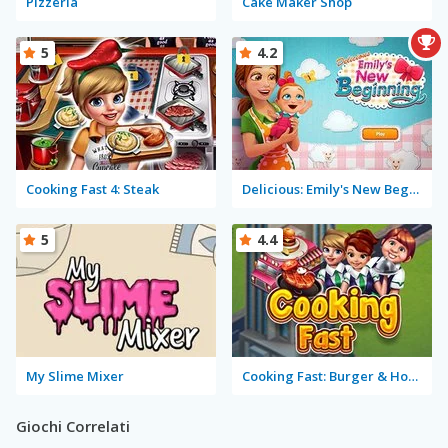
Pizzeria
Cake Maker Shop
5
4.2
Cooking Fast 4: Steak
Delicious: Emily's New Beginning
5
4.4
My Slime Mixer
Cooking Fast: Burger & Hotdog
Giochi Correlati