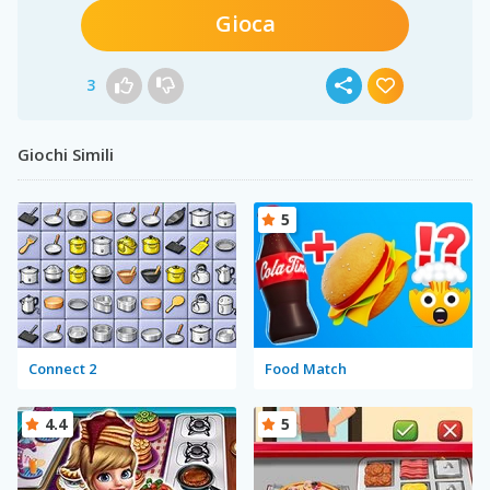
Gioca
3
Giochi Simili
5
Connect 2
Food Match
4.4
5