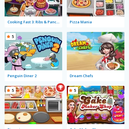
Cooking Fast 3: Ribs & Pancakes
Pizza Mania
5
Penguin Diner 2
Dream Chefs
5
5