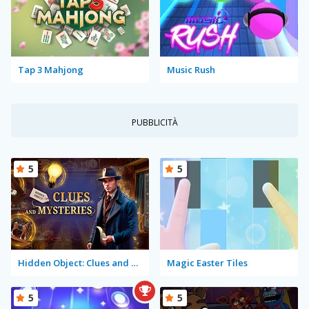
Tap 3 Mahjong
Music Rush
PUBBLICITÀ
5
5
Hidden Object: Clues and Mysteries
Magic Easter Tiles
5
5