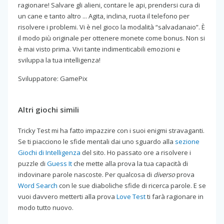
ragionare! Salvare gli alieni, contare le api, prendersi cura di
un cane e tanto altro ... Agita, inclina, ruota il telefono per
risolvere i problemi. Vi è nel gioco la modalità “salvadanaio”. È
il modo più originale per ottenere monete come bonus. Non si
è mai visto prima. Vivi tante indimenticabili emozioni e
sviluppa la tua intelligenza!
Sviluppatore: GamePix
Altri giochi simili
Tricky Test mi ha fatto impazzire con i suoi enigmi stravaganti.
Se ti piacciono le sfide mentali dai uno sguardo alla
sezione
Giochi di Intelligenza
del sito. Ho passato ore a risolvere i
puzzle di
Guess It
che mette alla prova la tua capacità di
indovinare parole nascoste. Per qualcosa di
diverso
prova
Word Search
con le sue diaboliche sfide di ricerca parole. E se
vuoi davvero metterti alla prova
Love Test
ti farà ragionare in
modo tutto nuovo.