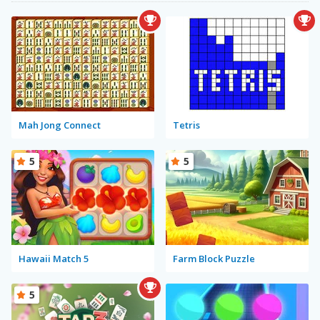
Mah Jong Connect
Tetris
5
5
Hawaii Match 5
Farm Block Puzzle
5