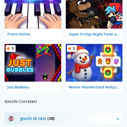
Piano Online
Super Friday Night Funki at Freddy's 2
5
5
Just Bubbles
Winter Wonderland Mahjong
Giochi Correlati
giochi di test
(38)