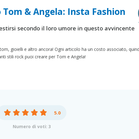
o Tom & Angela: Insta Fashion
estirsi secondo il loro umore in questo avvincente
tom, gioielli e altro ancora! Ogni articolo ha un costo associato, quind
nti stili rock puoi creare per Tom e Angela!
5.0
Numero di voti: 3