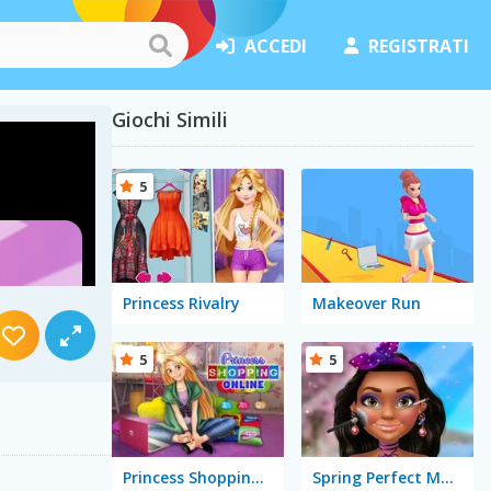
ACCEDI
REGISTRATI
Giochi Simili
5
Princess Rivalry
Makeover Run
5
5
Princess Shopping Online
Spring Perfect Make-up