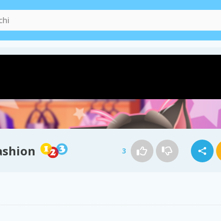
ashion
3