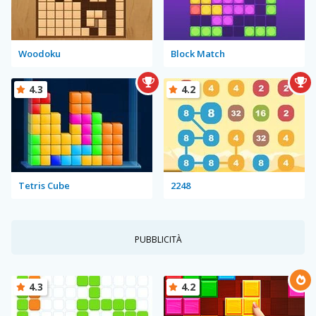
Woodoku
Block Match
4.3
4.2
Tetris Cube
2248
PUBBLICITÀ
4.3
4.2