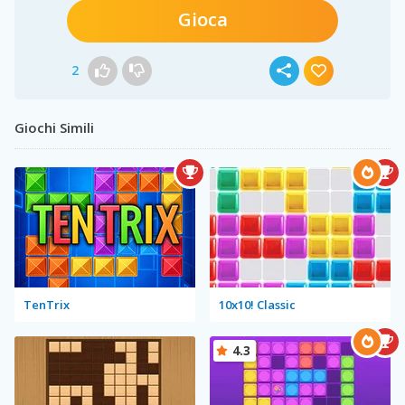
Gioca
2
Giochi Simili
TenTrix
10x10! Classic
4.3