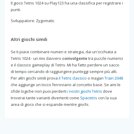
Il gioco Tetris 1024 su Play123 ha una classifica per registrare i
punti.
Sviluppatore: Zygomatic
Altri giochi simili
Se ti piace combinare numeri e strategia, dai un'occhiata a
Tetris 1024 - un mix davvero
coinvolgente
tra puzzle numerici
e il classico gameplay di Tetris. Mi ha fatto perdere un sacco
di tempo cercando di raggiungere punteggi sempre più alti.
Per altri giochi simili prova
il Tetris classico
o magari
Train 2048
che aggiunge un tocco ferroviario al concetto base. Se ami le
sfide logiche non puoi perderti
i nostri giochi Tetris
dove
troverai tante varianti divertenti come
Spacetris
con la sua
area di gioco che si espande mentre giochi.