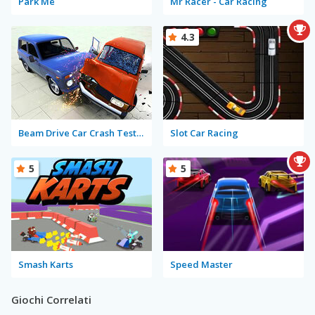
Park Me
Mr Racer - Car Racing
4.3
Beam Drive Car Crash Test Simulator
Slot Car Racing
5
5
Smash Karts
Speed Master
Giochi Correlati