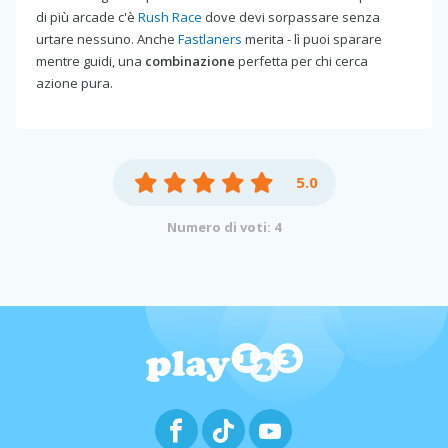
di più arcade c'è
Rush Race
dove devi sorpassare senza
urtare nessuno. Anche
Fastlaners
merita - lì puoi sparare
mentre guidi, una
combinazione
perfetta per chi cerca
azione pura.
5.0
Numero di voti: 4