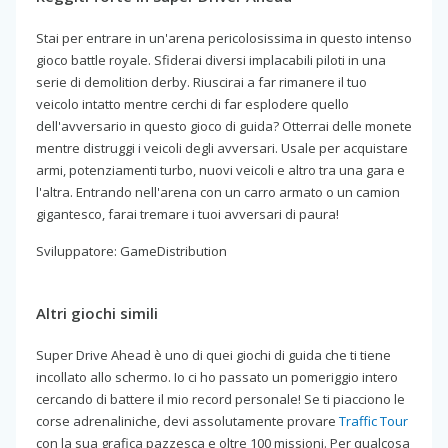
Stai per entrare in un'arena pericolosissima in questo intenso
gioco battle royale. Sfiderai diversi implacabili piloti in una
serie di demolition derby. Riuscirai a far rimanere il tuo
veicolo intatto mentre cerchi di far esplodere quello
dell'avversario in questo gioco di guida? Otterrai delle monete
mentre distruggi i veicoli degli avversari. Usale per acquistare
armi, potenziamenti turbo, nuovi veicoli e altro tra una gara e
l'altra. Entrando nell'arena con un carro armato o un camion
gigantesco, farai tremare i tuoi avversari di paura!
Sviluppatore: GameDistribution
Altri giochi simili
Super Drive Ahead è uno di quei giochi di guida che ti tiene
incollato allo schermo. Io ci ho passato un pomeriggio intero
cercando di battere il mio record personale! Se ti piacciono le
corse adrenaliniche, devi assolutamente provare
Traffic Tour
con la sua grafica pazzesca e oltre 100 missioni. Per qualcosa