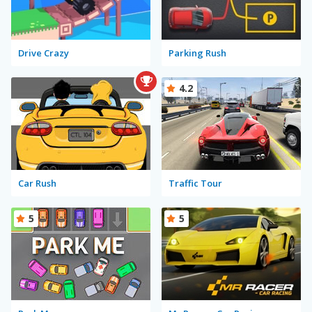
Drive Crazy
Parking Rush
4.2
Car Rush
Traffic Tour
5
5