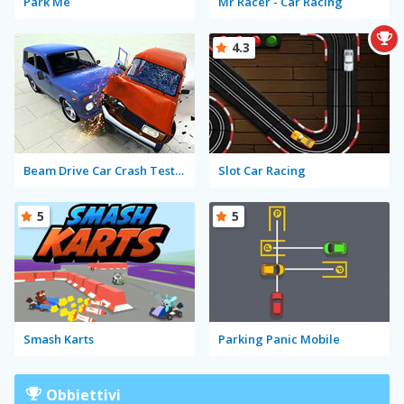
Park Me
Mr Racer - Car Racing
4.3
Beam Drive Car Crash Test Simulator
Slot Car Racing
5
5
Smash Karts
Parking Panic Mobile
Obbiettivi