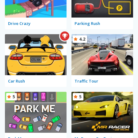
Drive Crazy
Parking Rush
4.2
Car Rush
Traffic Tour
5
5