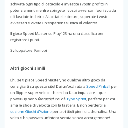
schivate ogni tipo di ostacolo e investite i vostri profitti in
potenziamenti mentre spingete i vostri avversari fuori strada
e li lasciate indietro. Allacciate le cinture, superate i vostri
avversari e vivete un'esperienza unica al volante!
Il gioco Speed Master su Play123 ha una classifica per
registrare i punti.
Sviluppatore: Famobi
Altri giochi simili
Ehi, se ti piace Speed Master, ho qualche altro gioco da
consigliarti su questo sito! Dai un’occhiata a
Speed Pinball
per
un flipper super veloce che mi ha fatto impazzire – quei
power-up sono
fantastici
! Poi c’è
Type Sprint
, perfetto per chi
ama le sfide di velocità con la tastiera. E non perderti la
sezione Giochi d’Azione
per altri titoli pieni di adrenalina. Una
volta ci ho passato un’intera serata senza accorgermene!