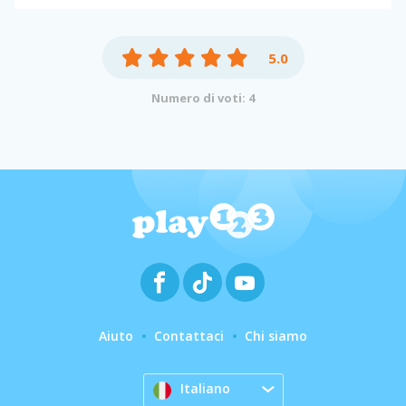
5.0
Numero di voti: 4
Aiuto
Contattaci
Chi siamo
Italiano