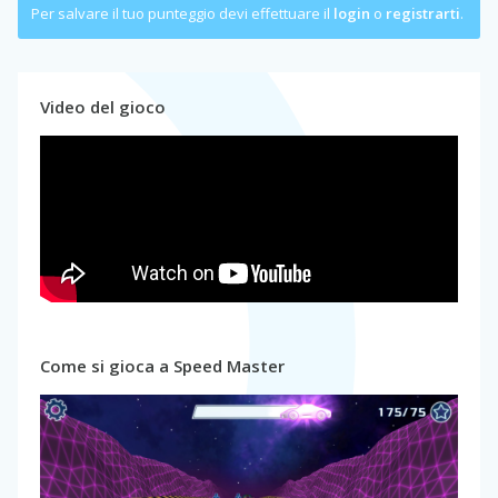
Per salvare il tuo punteggio devi effettuare il
login
o
registrarti
.
Video del gioco
Come si gioca a Speed Master