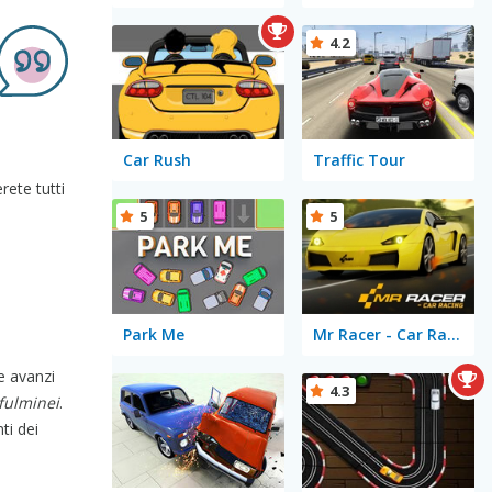
4.2
Car Rush
Traffic Tour
rete tutti
5
5
Park Me
Mr Racer - Car Racing
e avanzi
4.3
fulminei
.
ti dei