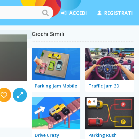
ACCEDI
REGISTRATI
Giochi Simili
Parking Jam Mobile
Traffic Jam 3D
5
Drive Crazy
Parking Rush