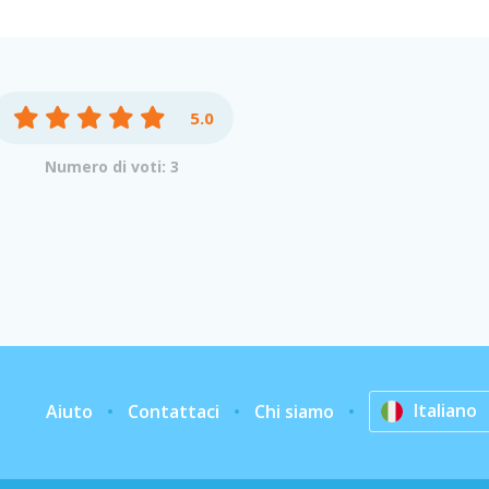
5.0
Numero di voti: 3
Italiano
Aiuto
Contattaci
Chi siamo