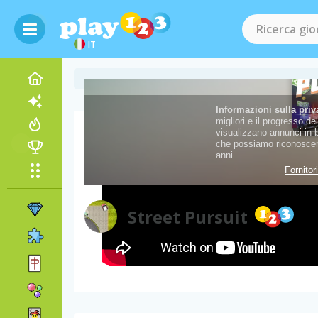
IT
Video del gioco
Street Pursuit