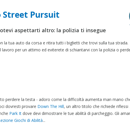
 Street Pursuit
tevi aspettarti altro: la polizia ti insegue
la tua auto da corsa e ritira tutti i biglietti che trovi sulla tua strada.
 lavoro per un attimo ed eviterete di schiantarvi con la polizia o perde
atto perdere la testa - adoro come la difficoltà aumenta man mano ch
eloci dovresti provare
Down The Hill
, un altro titolo che richiede riflessi
anche
Park It
dove devi dimostrare le tue abilità di parcheggio. Gli aman
sezione Giochi di Abilità
...