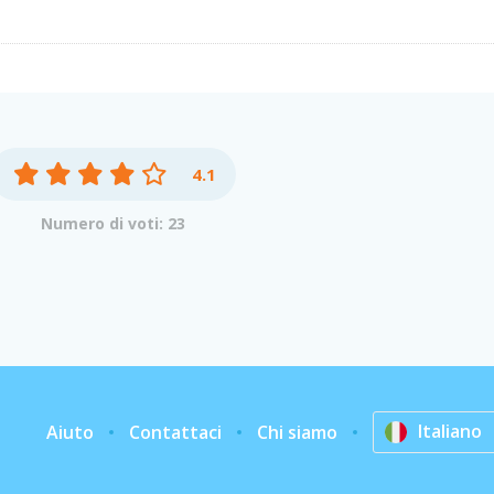
4.1
Numero di voti: 23
Italiano
Aiuto
Contattaci
Chi siamo