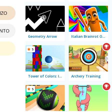
NZO
NTO
Geometry Arrow
Italian Brainrot Obby Parkour
5
Tower of Colors: Island Edition
Archery Training
5