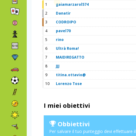
1
gaiamarzarol574
2
Danatir
3
CODROIPO
4
pavel70
5
rino
6
Ultrà Roma!
7
MAIDIREGATTO
8
JJJ
9
titina.ottavio@
10
Lorenzo Tose
I miei obiettivi
Obbiettivi
Per salvare il tuo punteggio devi effettuare i