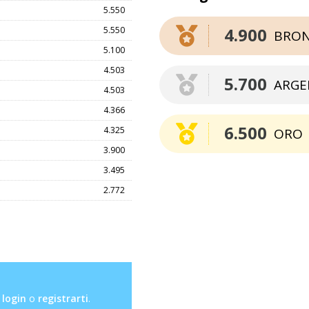
5.550
4.900
5.550
BRO
5.100
4.503
5.700
ARGE
4.503
4.366
6.500
4.325
ORO
3.900
3.495
2.772
l
login
o
registrarti
.