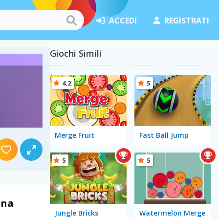
ACCEDI
REGISTRATI
Giochi Simili
4.2
5
Merge Fruit
Fast Ball Jump
5
5
una
Jungle Bricks
Watermelon Merge