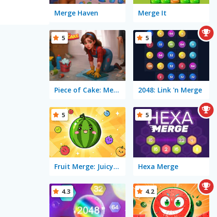
Merge Haven
Merge It
5
5
Piece of Cake: Merge and Bake
2048: Link 'n Merge
5
5
Fruit Merge: Juicy Drop Game
Hexa Merge
4.3
4.2