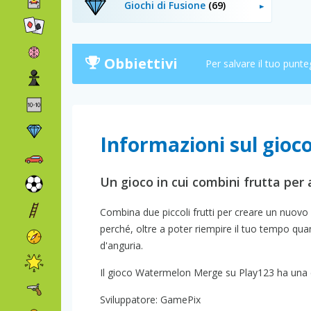
Giochi di Fusione
(69)
Obbiettivi
Per salvare il tuo punte
Informazioni sul gio
Un gioco in cui combini frutta per a
Combina due piccoli frutti per creare un nuov
perché, oltre a poter riempire il tuo tempo quan
d'anguria.
Il gioco Watermelon Merge su Play123 ha una cla
Sviluppatore: GamePix