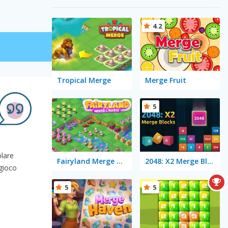
4.2
Tropical Merge
Merge Fruit
5
olare
Fairyland Merge & Magic
2048: X2 Merge Blocks
 gioco
5
5