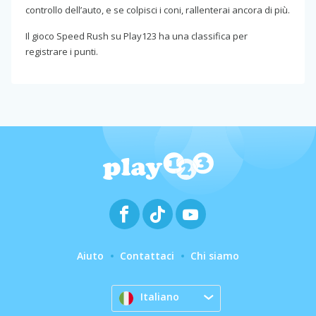
controllo dell’auto, e se colpisci i coni, rallenterai ancora di più.
Il gioco Speed Rush su Play123 ha una classifica per
registrare i punti.
Aiuto
Contattaci
Chi siamo
Italiano