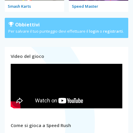
Smash Karts
Speed Master
Obbiettivi
Per salvare il tuo punteggio devi effettuare il
login
o
registrarti
.
Video del gioco
Come si gioca a Speed Rush