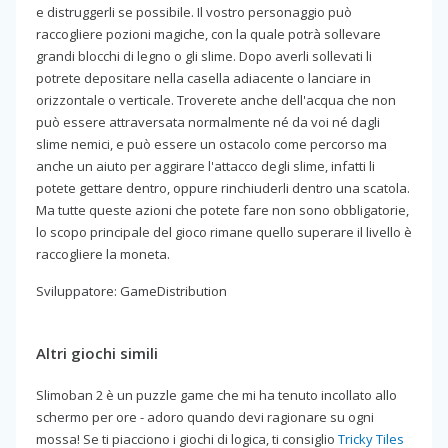
e distruggerli se possibile. Il vostro personaggio può
raccogliere pozioni magiche, con la quale potrà sollevare
grandi blocchi di legno o gli slime. Dopo averli sollevati li
potrete depositare nella casella adiacente o lanciare in
orizzontale o verticale. Troverete anche dell'acqua che non
può essere attraversata normalmente né da voi né dagli
slime nemici, e può essere un ostacolo come percorso ma
anche un aiuto per aggirare l'attacco degli slime, infatti li
potete gettare dentro, oppure rinchiuderli dentro una scatola.
Ma tutte queste azioni che potete fare non sono obbligatorie,
lo scopo principale del gioco rimane quello superare il livello è
raccogliere la moneta.
Sviluppatore: GameDistribution
Altri giochi simili
Slimoban 2 è un puzzle game che mi ha tenuto incollato allo
schermo per ore - adoro quando devi ragionare su ogni
mossa! Se ti piacciono i giochi di logica, ti consiglio
Tricky Tiles