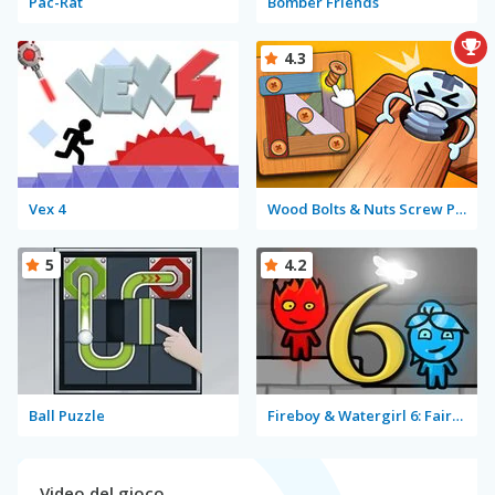
Pac-Rat
Bomber Friends
4.3
Vex 4
Wood Bolts & Nuts Screw Pin Puzzle
5
4.2
Ball Puzzle
Fireboy & Watergirl 6: Fairy Tales
Video del gioco