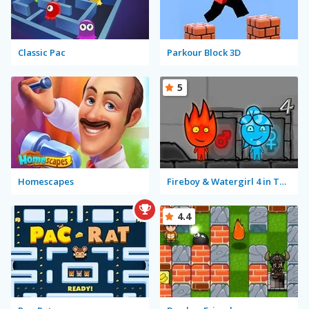
Classic Pac
Parkour Block 3D
5
Homescapes
Fireboy & Watergirl 4 in The Crystal Temple
4.4