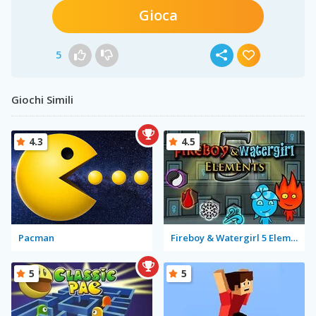
Gioca
5
Giochi Simili
4.3
4.5
Pacman
Fireboy & Watergirl 5 Elements
5
5