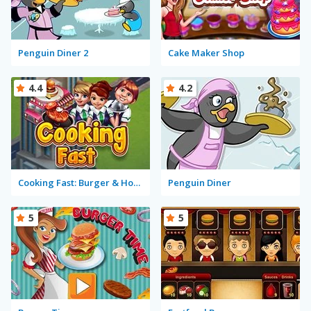
Penguin Diner 2
Cake Maker Shop
4.4
4.2
Cooking Fast: Burger & Hotdog
Penguin Diner
5
5