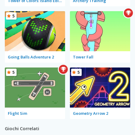
Tower of Colors: Island Edition
Archery Training
5
Going Balls Adventure 2
Tower Fall
5
5
Flight Sim
Geometry Arrow 2
Giochi Correlati