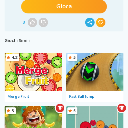
Gioca
3
Giochi Simili
4.2
5
Merge Fruit
Fast Ball Jump
5
5