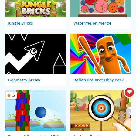
Jungle Bricks
Watermelon Merge
Geometry Arrow
Italian Brainrot Obby Parkour
5