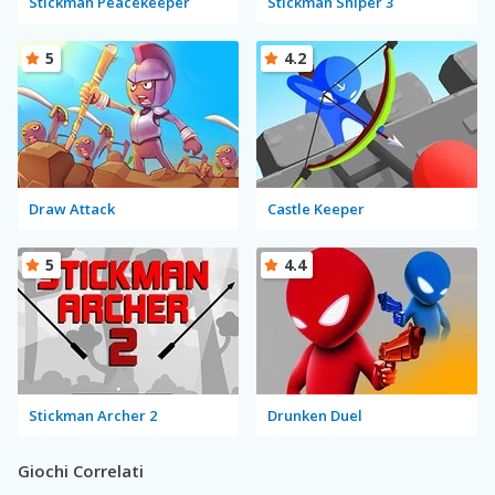
Stickman Peacekeeper
Stickman Sniper 3
5
4.2
Draw Attack
Castle Keeper
5
4.4
Stickman Archer 2
Drunken Duel
Giochi Correlati