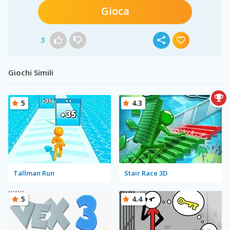
Gioca
3
Giochi Simili
5
4.3
Tallman Run
Stair Race 3D
5
4.4