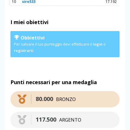
10
siro533
17.192
I miei obiettivi
Obbiettivi
Per salvare il tuo punteggio devi effettuare il
login
o
registrarti
.
Punti necessari per una medaglia
80.000
BRONZO
117.500
ARGENTO