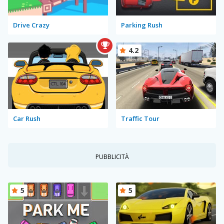
Drive Crazy
Parking Rush
4.2
Car Rush
Traffic Tour
PUBBLICITÀ
5
5