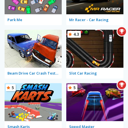
Park Me
Mr Racer - Car Racing
4.3
Beam Drive Car Crash Test Simulator
Slot Car Racing
5
5
Smash Karts
Speed Master