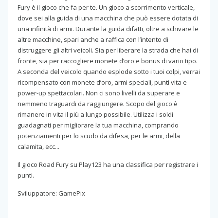
Fury è il gioco che fa per te. Un gioco a scorrimento verticale,
dove sei alla guida di una macchina che può essere dotata di
una infinità di armi. Durante la guida difatti, oltre a schivare le
altre macchine, spari anche a raffica con l’intento di
distruggere gli altri veicoli. Sia per liberare la strada che hai di
fronte, sia per raccogliere monete d’oro e bonus di vario tipo.
A seconda del veicolo quando esplode sotto i tuoi colpi, verrai
ricompensato con monete d’oro, armi speciali, punti vita e
power-up spettacolari. Non ci sono livelli da superare e
nemmeno traguardi da raggiungere. Scopo del gioco è
rimanere in vita il più a lungo possibile. Utilizza i soldi
guadagnati per migliorare la tua macchina, comprando
potenziamenti per lo scudo da difesa, per le armi, della
calamita, ecc...
Il gioco Road Fury su Play123 ha una classifica per registrare i
punti.
Sviluppatore: GamePix