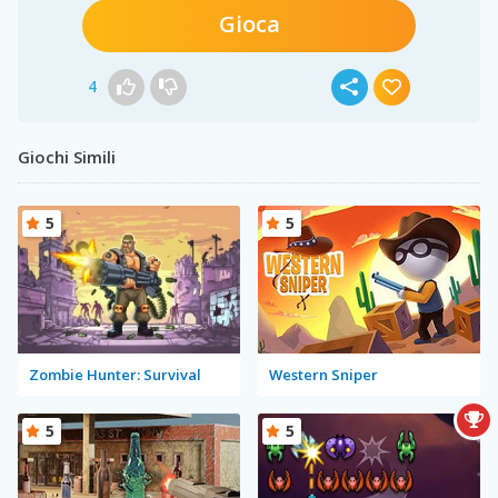
Gioca
4
Giochi Simili
5
5
Zombie Hunter: Survival
Western Sniper
5
5