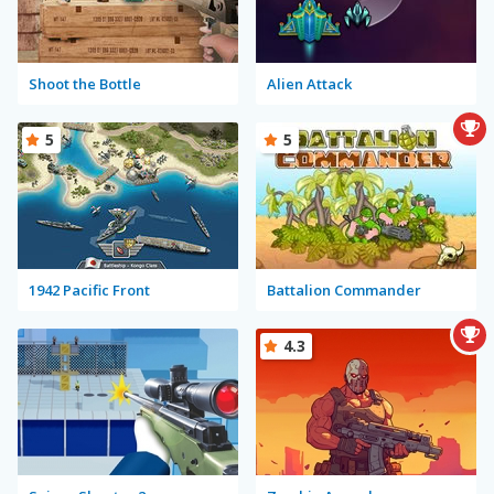
Shoot the Bottle
Alien Attack
5
5
1942 Pacific Front
Battalion Commander
4.3