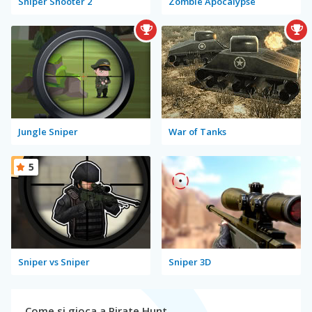
Sniper Shooter 2
Zombie Apocalypse
Jungle Sniper
War of Tanks
5
Sniper vs Sniper
Sniper 3D
Come si gioca a Pirate Hunt