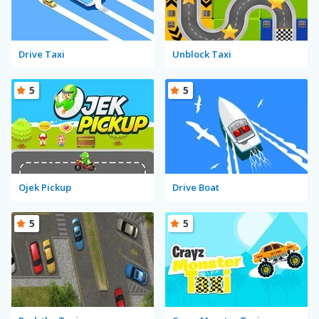
Drive Taxi
Unblock Taxi
5
5
Ojek Pickup
Drive Boat
5
5