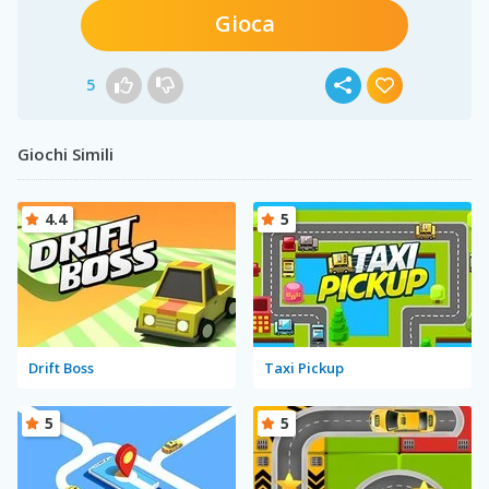
Gioca
5
Giochi Simili
4.4
5
Drift Boss
Taxi Pickup
5
5