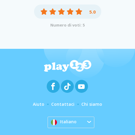
5.0
Numero di voti: 5
Aiuto
Contattaci
Chi siamo
Italiano