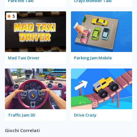
Park the Taxi
Crayz Monster Taxi
5
Mad Taxi Driver
Parking Jam Mobile
Traffic Jam 3D
Drive Crazy
Giochi Correlati