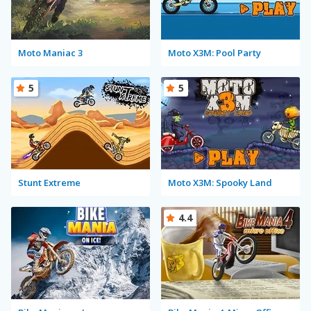
Moto Maniac 3
Moto X3M: Pool Party
5
5
Stunt Extreme
Moto X3M: Spooky Land
4.4