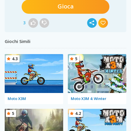
Gioca
3
Giochi Simili
4.3
5
Moto X3M
Moto X3M 4: Winter
5
4.2