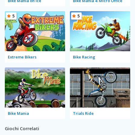
Bike Mania on Ice
Bike Mania 4: Micro Office
5
5
Extreme Bikers
Bike Racing
Bike Mania
Trials Ride
Giochi Correlati