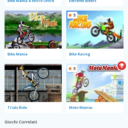
Bike Mania 4: Micro Office
Extreme Bikers
5
Bike Mania
Bike Racing
5
Trials Ride
Moto Maniac
Giochi Correlati