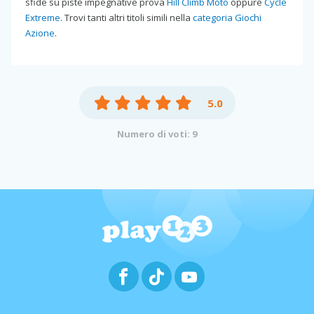
sfide su piste impegnative prova
Hill Climb Moto
oppure
Cycle
Extreme
. Trovi tanti altri titoli simili nella
categoria Giochi
Azione
.
5.0
Numero di voti: 9