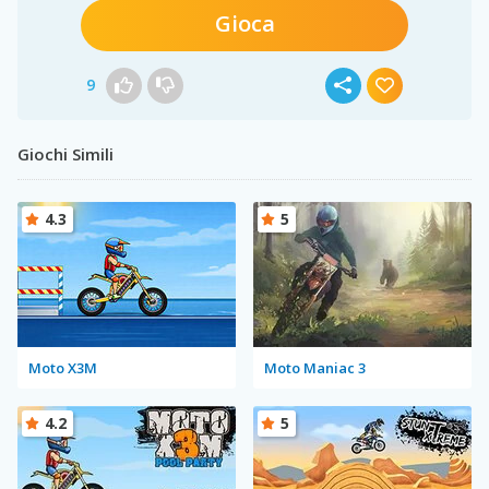
Gioca
9
Giochi Simili
4.3
5
Moto X3M
Moto Maniac 3
4.2
5