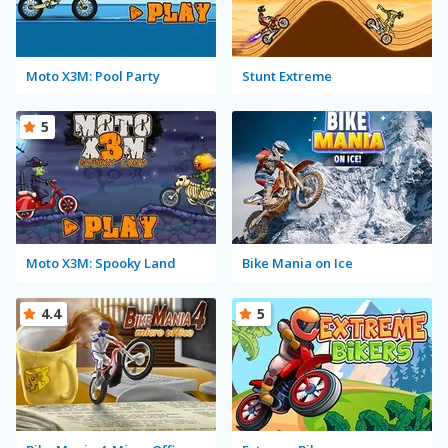
Moto X3M: Pool Party
Stunt Extreme
5
Moto X3M: Spooky Land
Bike Mania on Ice
4.4
5