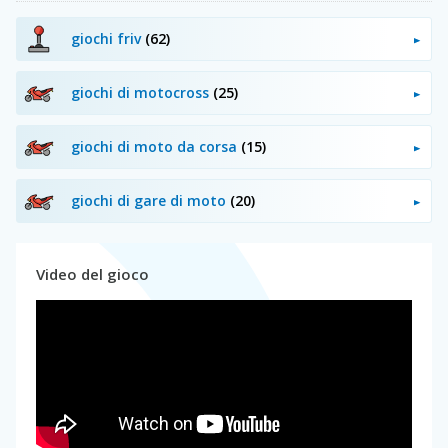
giochi friv
(62)
giochi di motocross
(25)
giochi di moto da corsa
(15)
giochi di gare di moto
(20)
Video del gioco