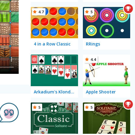
4.7
5
4 in a Row Classic
RRings
4.4
Arkadium's Klondike Solitaire
Apple Shooter
5
5