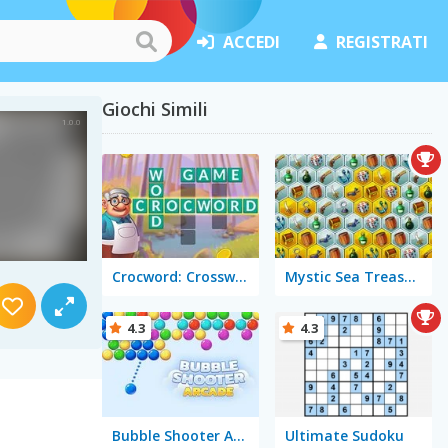
ACCEDI
REGISTRATI
Giochi Simili
Crocword: Crossword Puzzle Game
Mystic Sea Treasures
4.3
4.3
Bubble Shooter Arcade
Ultimate Sudoku