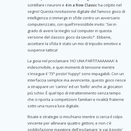
scintillare i neuroni e
4 in a Row Classic
ha colpito nel
segno! Questa rivisitazione digitale del famoso gioco di
intelligenza ci immerge in sfide contro un avversario
computerizzato, con quell'irresistibile invito: 'Sei in
grado di avere la meglio sul computer in questa
versione del classico gioco da tavolo?'. Ebbene,
accettare la sfida è stato un mix di tripudio emotivo e
suspence tattica!
La gioia nel proclamare 'HO UNA PARTITAAAAAAA' è
indescrivibile, e quei momenti di tensione mentre
s'insegue il '73° posto! Yuppy!' sono impagabili. Con un
interfaccia semplice ma avvincente, questo gioco riesce
a strappare un 'carino' ed un 'bello' anche ai giocatori
più schivi. È quel tipo di intrattenimento senza tempo
che ci riporta a competizioni familiari e rivalità fraterne
sotto una nuova luce digitale.
Risate e strategie si mischiano mentre si cerca il colpo
vincente per allineare quattro gettoni, e non c'è
soddisfazione maggiore dell'esclamare 'e vai 4 posto'