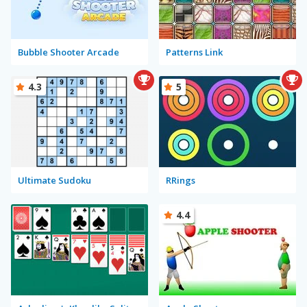
Bubble Shooter Arcade
Patterns Link
4.3
5
Ultimate Sudoku
RRings
4.4