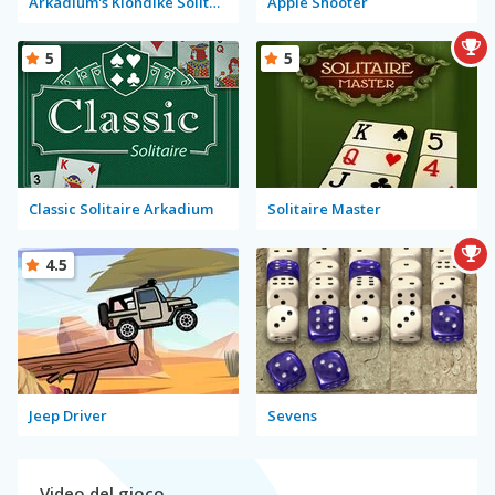
Arkadium's Klondike Solitaire
Apple Shooter
5
5
Classic Solitaire Arkadium
Solitaire Master
4.5
Jeep Driver
Sevens
Video del gioco