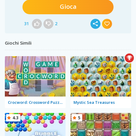
Gioca
31
2
Giochi Simili
Crocword: Crossword Puzzle Game
Mystic Sea Treasures
4.3
5