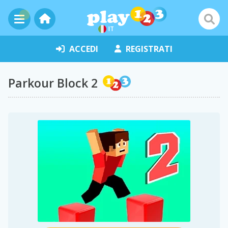
IT
ACCEDI
REGISTRATI
Parkour Block 2