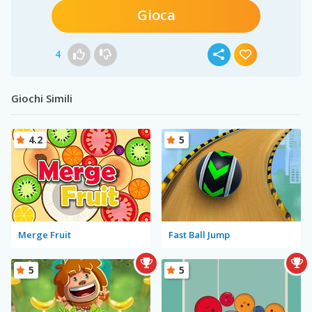
Gioca
4
Giochi Simili
4.2
5
Merge Fruit
Fast Ball Jump
5
5