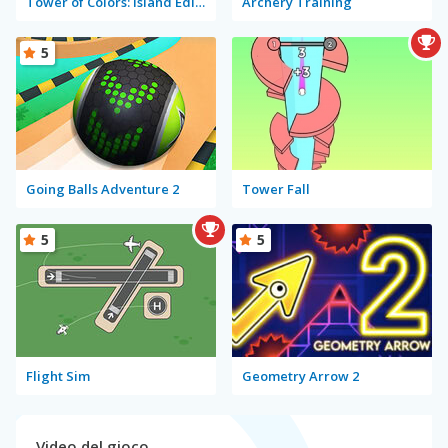
Tower of Colors: Island Edition
Archery Training
5
Going Balls Adventure 2
Tower Fall
5
5
Flight Sim
Geometry Arrow 2
Video del gioco