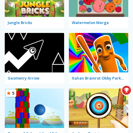
Jungle Bricks
Watermelon Merge
Geometry Arrow
Italian Brainrot Obby Parkour
5