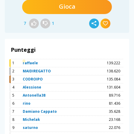
Gioca
7
1
Punteggi
1
raffaele
139.222
2
MAIDIREGATTO
138.620
3
CODROIPO
135.084
4
Alessione
131.604
5
Antonella38
89.716
6
rino
81.436
7
Damiano Cappato
35.628
8
Michelak
23.168
9
saturno
22.076