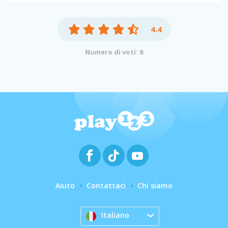
4.4
Numero di voti: 8
Aiuto
Contattaci
Chi siamo
Italiano