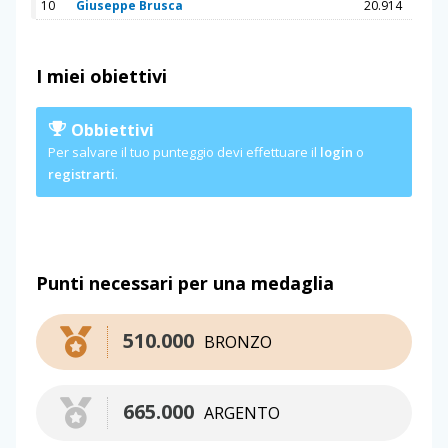
10
Giuseppe Brusca
20.914
I miei obiettivi
Obbiettivi
Per salvare il tuo punteggio devi effettuare il
login
o
registrarti
.
Punti necessari per una medaglia
510.000
BRONZO
665.000
ARGENTO