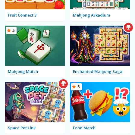
Fruit Connect 3
Mahjong Arkadium
5
Mahjong Match
Enchanted Mahjong Saga
5
Space Pet Link
Food Match