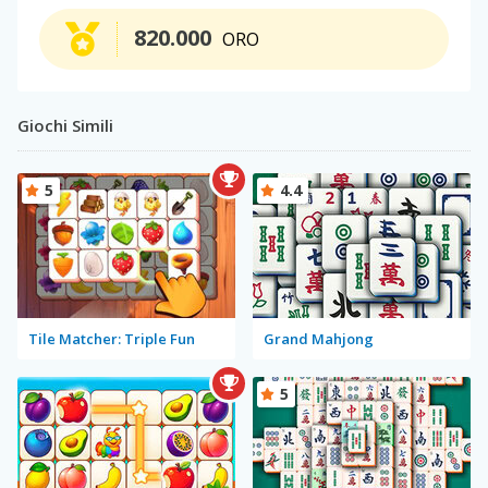
820.000
ORO
Giochi Simili
5
4.4
Tile Matcher: Triple Fun
Grand Mahjong
5