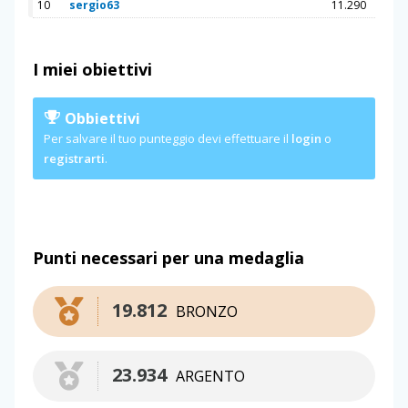
10
sergio63
11.290
I miei obiettivi
Obbiettivi
Per salvare il tuo punteggio devi effettuare il
login
o
registrarti
.
Punti necessari per una medaglia
19.812
BRONZO
23.934
ARGENTO