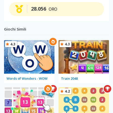
28.056
ORO
Giochi Simili
4.3
4.3
Words of Wonders - WOW
Train 2048
4.2