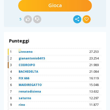
Gioca
5
Punteggi
1
Livoseno
27.253
2
gianantoniob615
23.254
3
CODROIPO
21.989
4
BACHEDELTA
21.084
5
FIX 666
16.119
6
MAIDIREGATTO
15.048
7
renatodisiena
13.632
8
saturno
12.297
9
rino
11.877