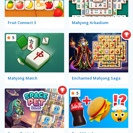
Fruit Connect 3
Mahjong Arkadium
5
Mahjong Match
Enchanted Mahjong Saga
5