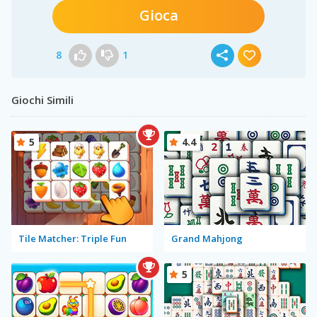
Gioca
8
1
Giochi Simili
5
4.4
Tile Matcher: Triple Fun
Grand Mahjong
5