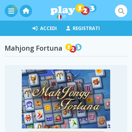
IT
ACCEDI
REGISTRATI
Mahjong Fortuna