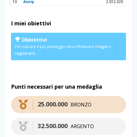
10
Annip
2.012.320
I miei obiettivi
Obbiettivi
Per salvare il tuo punteggio devi effettuare il
login
o
registrarti
.
Punti necessari per una medaglia
25.000.000
BRONZO
32.500.000
ARGENTO