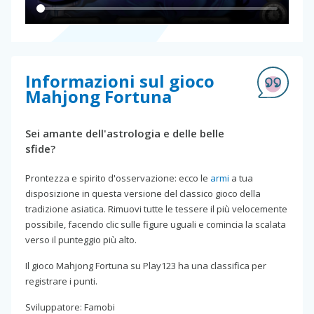
Informazioni sul gioco
Mahjong Fortuna
Sei amante dell'astrologia e delle belle
sfide?
Prontezza e spirito d'osservazione: ecco le
armi
a tua
disposizione in questa versione del classico gioco della
tradizione asiatica. Rimuovi tutte le tessere il più velocemente
possibile, facendo clic sulle figure uguali e comincia la scalata
verso il punteggio più alto.
Il gioco Mahjong Fortuna su Play123 ha una classifica per
registrare i punti.
Sviluppatore: Famobi