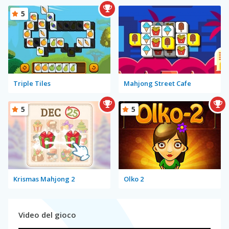
5
Triple Tiles
Mahjong Street Cafe
5
5
Krismas Mahjong 2
Olko 2
Video del gioco