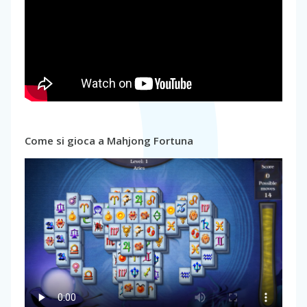
Come si gioca a Mahjong Fortuna