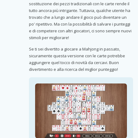
sostituzione dei pezzi tradizionali con le carte rende il
tutto ancora più intrigante. Tuttavia, qualche utente ha
trovato che a lungo andare il gioco può diventare un
po' ripetitivo. Ma con la possibilità di salvare i punteggi
e di competere con altri giocatori, ci sono sempre nuovi
stimoli per migliorare!
Se ti sei divertito a giocare a Mahjong in passato,
sicuramente questa versione con le carte potrebbe
aggiungere quel tocco di novità da cercavi. Buon
divertimento e alla ricerca del miglior punteggio!