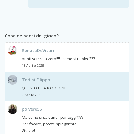
Cosa ne pensi del gioco?
RenataDeVicari
punti semre a zero!!!!!! come si risolve???
13 Aprile 2025
Todini Filippo
QUESTO LEI A RAGGIONE
9 Aprile 2025
polvere55
Ma come si salvano i punteggi????
Per favore, potete spiegarmi?
Grazie!