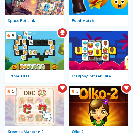
Space Pet Link
Food Match
5
Triple Tiles
Mahjong Street Cafe
5
5
Krismas Mahjong 2
Olko 2