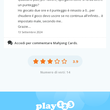
un punteggio?
Ho giocato due ore e il punteggio è rimasto a 0....per
chiudere il gioco devo uscire se no continua all'infinito... è
impostato male, secondo me..
Grazie....
13 Settembre 2024
Accedi per commentare Mahjong Cards.
3.9
Numero di voti: 14