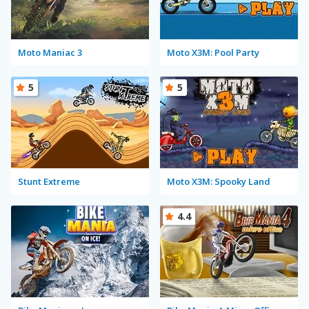
Moto Maniac 3
Moto X3M: Pool Party
5
5
Stunt Extreme
Moto X3M: Spooky Land
4.4