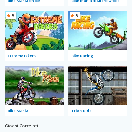
Bike Mania on Ice
Bike Mania 4: Micro Office
5
5
Extreme Bikers
Bike Racing
Bike Mania
Trials Ride
Giochi Correlati