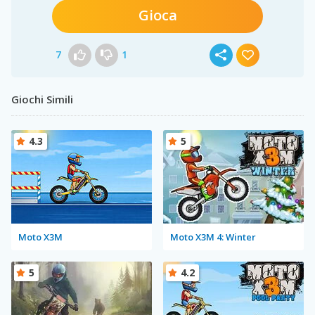
Gioca
7
1
Giochi Simili
4.3
5
Moto X3M
Moto X3M 4: Winter
5
4.2