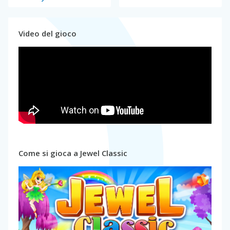
Video del gioco
Come si gioca a Jewel Classic