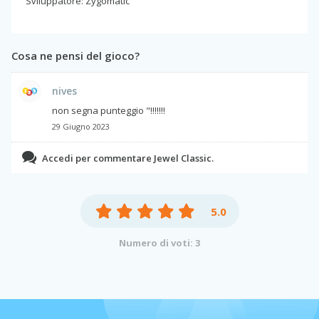
Sviluppatore: Zygomatic
Cosa ne pensi del gioco?
nives
non segna punteggio "!!!!!!!
29 Giugno 2023
Accedi per commentare Jewel Classic.
5.0
Numero di voti: 3