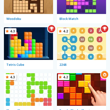
Woodoku
Block Match
4.3
4.2
Tetris Cube
2248
4.3
4.2