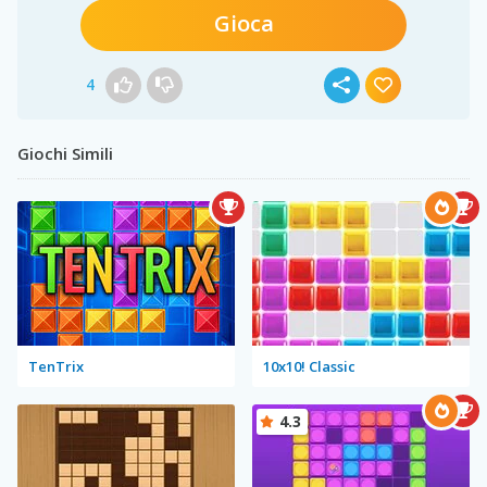
Gioca
4
Giochi Simili
TenTrix
10x10! Classic
4.3