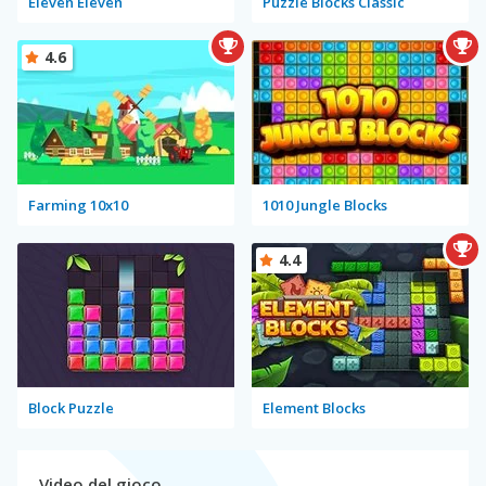
Eleven Eleven
Puzzle Blocks Classic
4.6
Farming 10x10
1010 Jungle Blocks
4.4
Block Puzzle
Element Blocks
Video del gioco