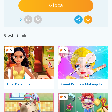
Gioca
5
Giochi Simili
5
5
Tina: Detective
Sweet Princess Makeup Party
5