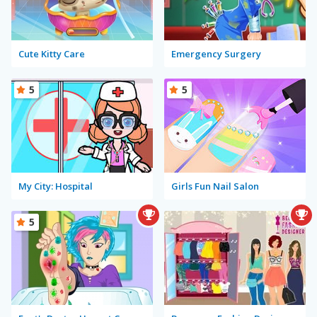
Cute Kitty Care
Emergency Surgery
5
5
My City: Hospital
Girls Fun Nail Salon
5