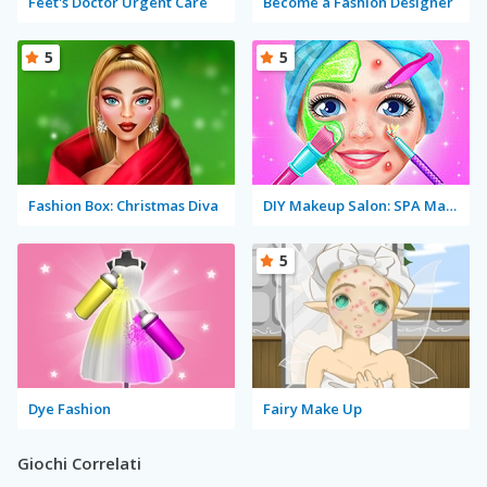
Feet's Doctor Urgent Care
Become a Fashion Designer
5
5
Fashion Box: Christmas Diva
DIY Makeup Salon: SPA Makeover Studio
5
Dye Fashion
Fairy Make Up
Giochi Correlati