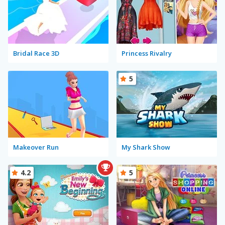
Bridal Race 3D
Princess Rivalry
5
Makeover Run
My Shark Show
4.2
5