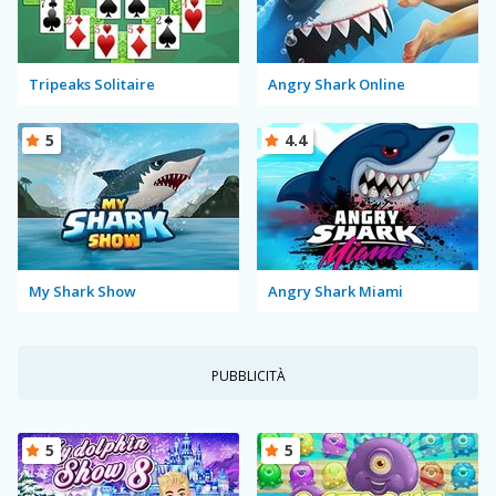
Tripeaks Solitaire
Angry Shark Online
5
4.4
My Shark Show
Angry Shark Miami
PUBBLICITÀ
5
5