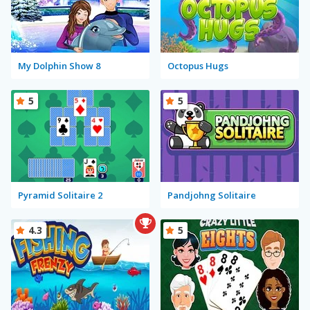
My Dolphin Show 8
Octopus Hugs
5
5
Pyramid Solitaire 2
Pandjohng Solitaire
4.3
5