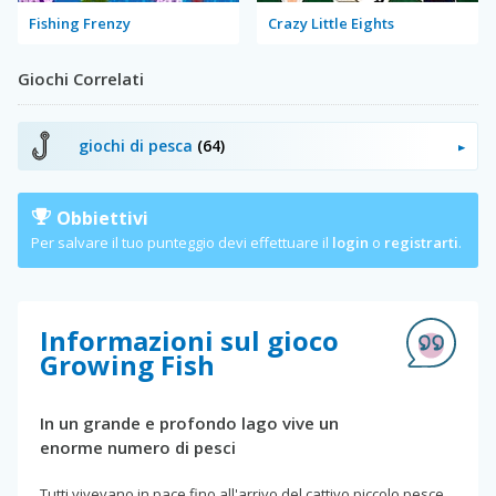
Fishing Frenzy
Crazy Little Eights
Giochi Correlati
giochi di pesca
(64)
Obbiettivi
Per salvare il tuo punteggio devi effettuare il
login
o
registrarti
.
Informazioni sul gioco
Growing Fish
In un grande e profondo lago vive un
enorme numero di pesci
Tutti vivevano in pace fino all'arrivo del cattivo piccolo pesce