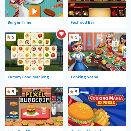
Burger Time
Fastfood Bar
5
5
Yummy Food Mahjong
Cooking Scene
5
5