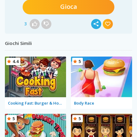
Gioca
3
Giochi Simili
4.4
5
Cooking Fast: Burger & Hotdog
Body Race
5
5