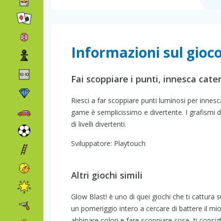
Informazioni sul gioc
Fai scoppiare i punti, innesca catene
Riesci a far scoppiare punti luminosi per innes
game è semplicissimo e divertente. I grafismi de
di livelli divertenti.
Sviluppatore: Playtouch
Altri giochi simili
Glow Blast! è uno di quei giochi che ti cattura s
un pomeriggio intero a cercare di battere il mi
abbinare colori e fare scoppiare cose, ti consig