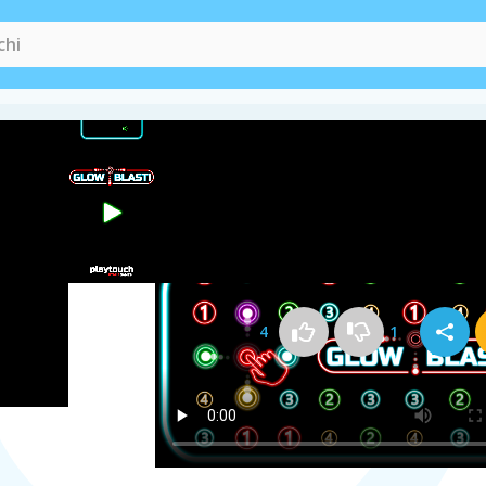
Come si gioca a Glow Blast!
4
1