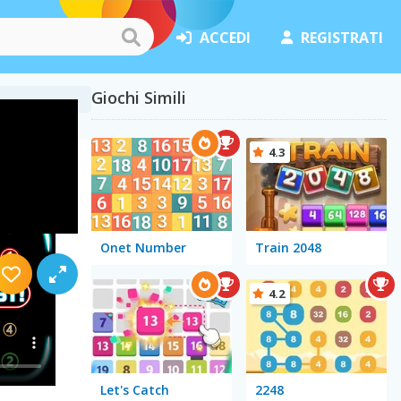
ACCEDI
REGISTRATI
Giochi Simili
4.3
Onet Number
Train 2048
4.2
Let's Catch
2248