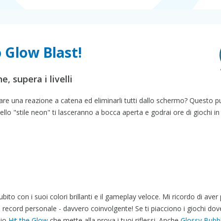
o Glow Blast!
, supera i livelli
care una reazione a catena ed eliminarli tutti dallo schermo? Questo p
llo "stile neon" ti lasceranno a bocca aperta e godrai ore di giochi in
ubito con i suoi colori brillanti e il gameplay veloce. Mi ricordo di ave
o record personale - davvero coinvolgente! Se ti piacciono i giochi dov
lio
Hit the Glow
che mette alla prova i tuoi riflessi. Anche
Glossy Bubb