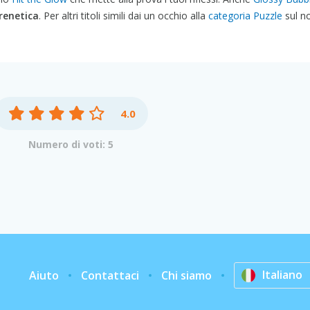
renetica
. Per altri titoli simili dai un occhio alla
categoria Puzzle
sul no
4.0
Numero di voti: 5
Italiano
Aiuto
Contattaci
Chi siamo