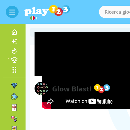
IT
Video del gioco
Glow Blast!