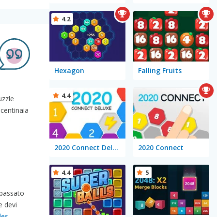
4.2
Hexagon
Falling Fruits
4.4
uzzle
 centinaia
2020 Connect Deluxe
2020 Connect
4.4
5
r passato
e devi
les