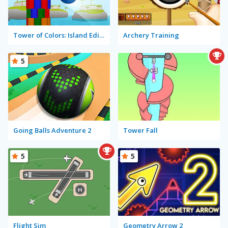
Tower of Colors: Island Edition
Archery Training
5
Going Balls Adventure 2
Tower Fall
5
5
Flight Sim
Geometry Arrow 2