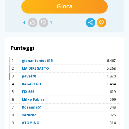
Gioca
4
1
Punteggi
1
gianantoniob615
6.467
2
MAIDIREGATTO
5.268
3
pavel70
1.870
4
RAGAREGO
1.464
5
FIX 666
619
6
Milko Fabrizi
599
7
Rosanna51
348
8
saturno
326
9
ATOMINO
314