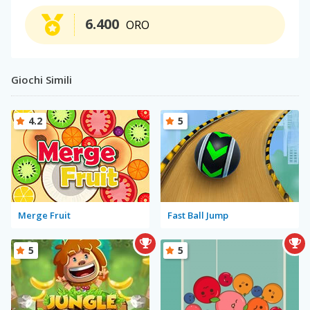
6.400
ORO
Giochi Simili
4.2
5
Merge Fruit
Fast Ball Jump
5
5