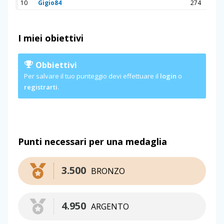
10
Gigio84
274
I miei obiettivi
Obbiettivi
Per salvare il tuo punteggio devi effettuare il
login
o
registrarti
.
Punti necessari per una medaglia
3.500
BRONZO
4.950
ARGENTO