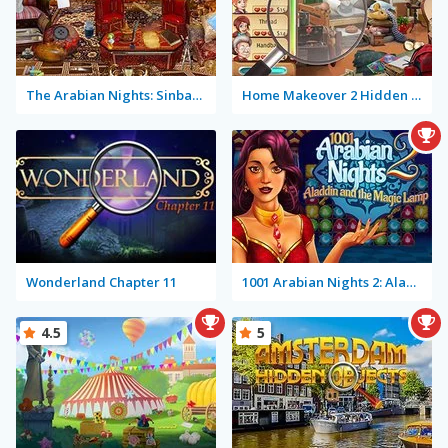
The Arabian Nights: Sinbad the Voyager
Home Makeover 2 Hidden Object
Wonderland Chapter 11
1001 Arabian Nights 2: Aladdin and the Magic Lamp
4.5
5