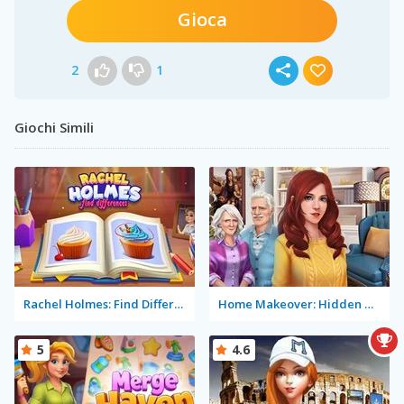
Gioca
2
1
Giochi Simili
Rachel Holmes: Find Differences
Home Makeover: Hidden Object
5
4.6