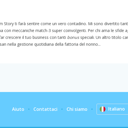
arm Story ti farà sentire come un vero contadino. Mi sono divertito tan
a con meccaniche match-3 super coinvolgenti. Per chi ama le sfide a
ar crescere il tuo business con tanti
bonus
speciali. Un altro titolo ca
san nella gestione quotidiana della fattoria del nonno...
Italiano
Aiuto
Contattaci
Chi siamo