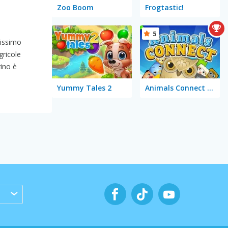
Zoo Boom
Frogtastic!
5
tissimo
gricole
rino è
Yummy Tales 2
Animals Connect Mahjong