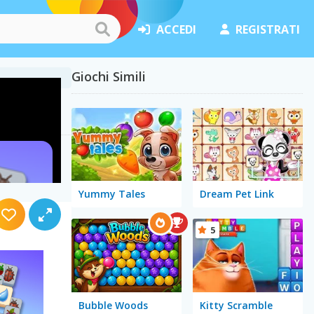
ACCEDI
REGISTRATI
Giochi Simili
Yummy Tales
Dream Pet Link
5
Bubble Woods
Kitty Scramble