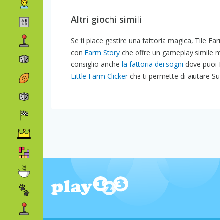
Altri giochi simili
Se ti piace gestire una fattoria magica, Tile F
con
Farm Story
che offre un gameplay simile m
consiglio anche
la fattoria dei sogni
dove puoi f
Little Farm Clicker
che ti permette di aiutare Su