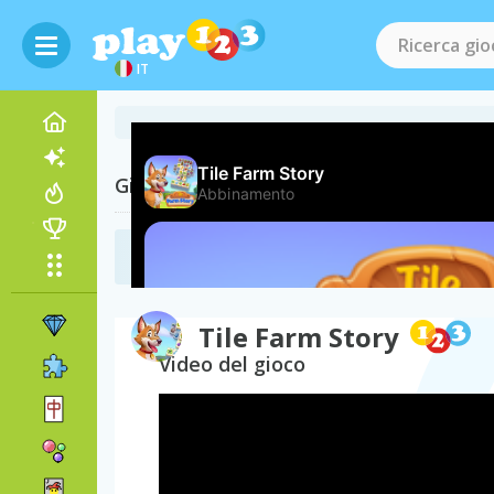
IT
Giochi Correlati
Giochi di Animali
(504)
Tile Farm Story
Video del gioco