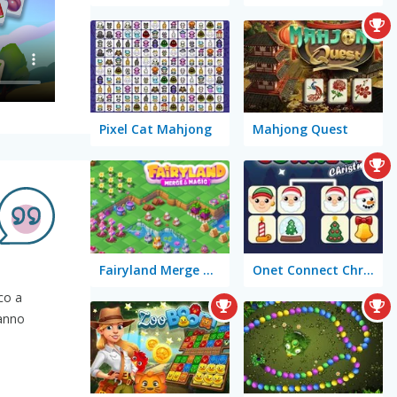
Pixel Cat Mahjong
Mahjong Quest
Fairyland Merge & Magic
Onet Connect Christmas
co a
ranno