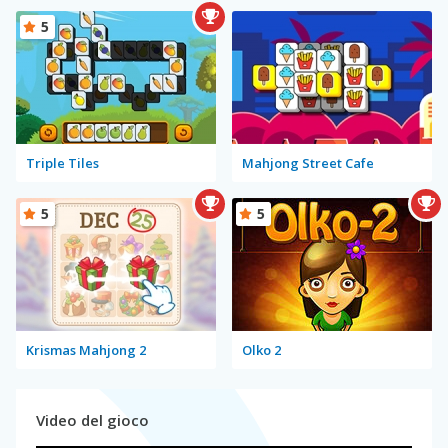
5
Triple Tiles
Mahjong Street Cafe
5
5
Krismas Mahjong 2
Olko 2
Video del gioco