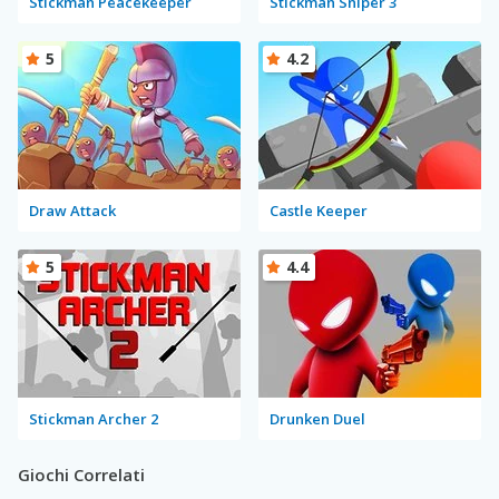
Stickman Peacekeeper
Stickman Sniper 3
5
4.2
Draw Attack
Castle Keeper
5
4.4
Stickman Archer 2
Drunken Duel
Giochi Correlati