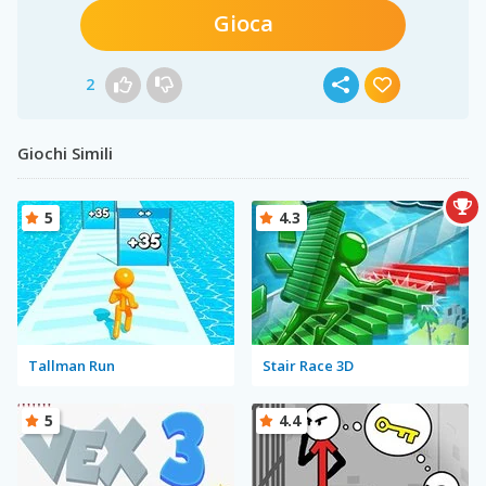
Gioca
2
Giochi Simili
5
4.3
Tallman Run
Stair Race 3D
5
4.4