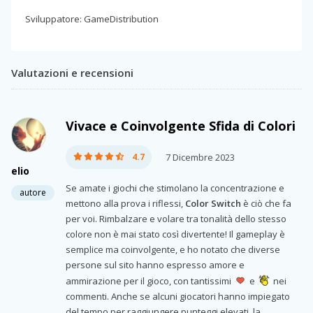
Sviluppatore: GameDistribution
Valutazioni e recensioni
Vivace e Coinvolgente Sfida di Colori
4.7
7 Dicembre 2023
elio
Se amate i giochi che stimolano la concentrazione e
autore
mettono alla prova i riflessi,
Color Switch
è ciò che fa
per voi. Rimbalzare e volare tra tonalità dello stesso
colore non è mai stato così divertente! Il gameplay è
semplice ma coinvolgente, e ho notato che diverse
persone sul sito hanno espresso amore e
ammirazione per il gioco, con tantissimi
e
nei
commenti. Anche se alcuni giocatori hanno impiegato
del tempo per raggiungere punteggi elevati, la