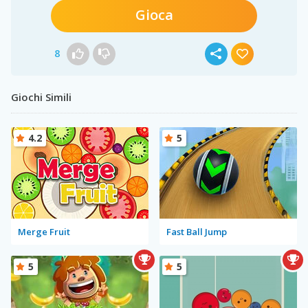
Gioca
8
Giochi Simili
4.2
5
Merge Fruit
Fast Ball Jump
5
5