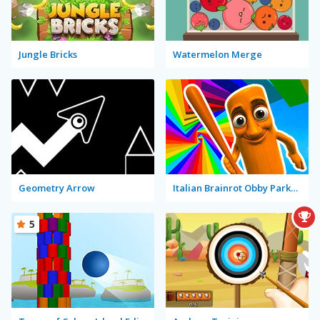
Jungle Bricks
Watermelon Merge
Geometry Arrow
Italian Brainrot Obby Parkour
5