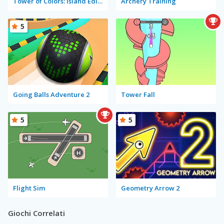
Tower of Colors: Island Edition
Archery Training
5
Going Balls Adventure 2
Tower Fall
5
5
Flight Sim
Geometry Arrow 2
Giochi Correlati