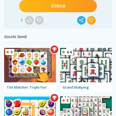
Gioca
3
Giochi Simili
5
4.4
Tile Matcher: Triple Fun
Grand Mahjong
5