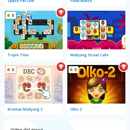
Space Pet Link
Food Match
5
Triple Tiles
Mahjong Street Cafe
5
5
Krismas Mahjong 2
Olko 2
Video del gioco