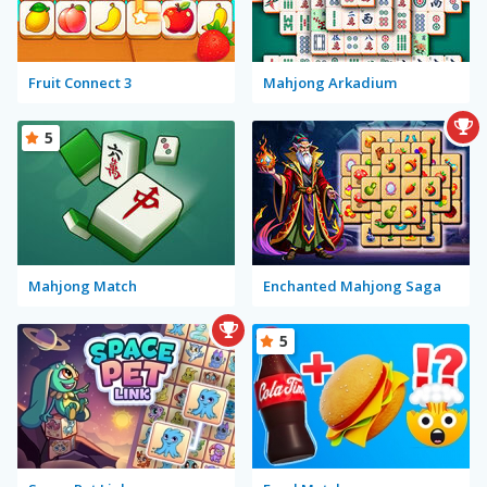
Fruit Connect 3
Mahjong Arkadium
5
Mahjong Match
Enchanted Mahjong Saga
5