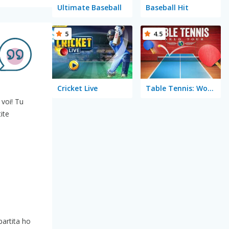
Ultimate Baseball
Baseball Hit
5
4.5
Cricket Live
Table Tennis: World Tour
 voi! Tu
ite
partita ho