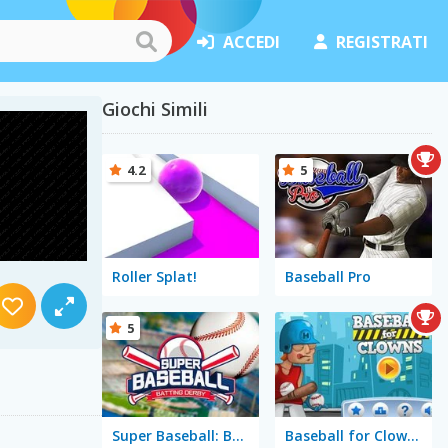
ACCEDI
REGISTRATI
Giochi Simili
4.2
5
Roller Splat!
Baseball Pro
5
Super Baseball: Batting Derby
Baseball for Clowns