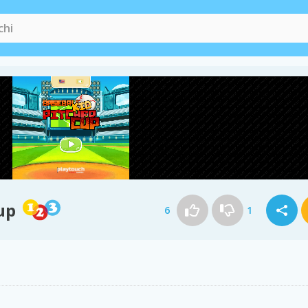
up
6
1