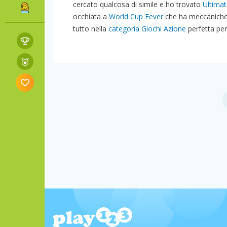
cercato qualcosa di simile e ho trovato
Ultimat
occhiata a
World Cup Fever
che ha meccanich
tutto nella
categoria Giochi Azione
perfetta per