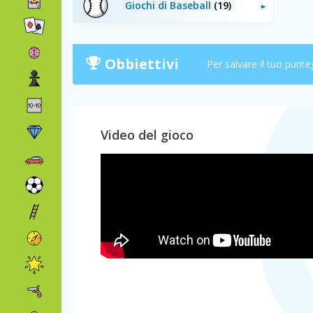
Giochi di Baseball
(19)
Obbiettivi
Per salvare il tuo punte
Video del gioco