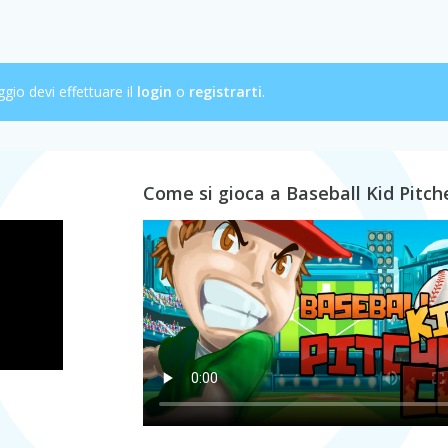
ggio devi effettuare il
login
o
registrarti
.
Come si gioca a Baseball Kid Pitch