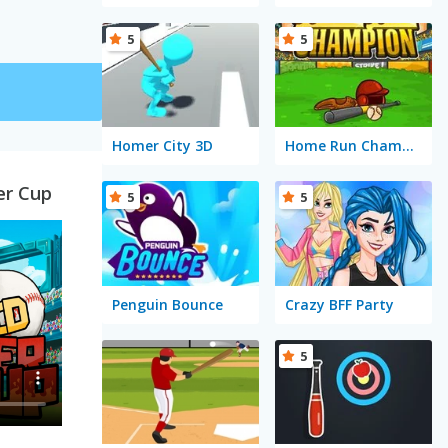
5
5
Homer City 3D
Home Run Champion
er Cup
5
5
Penguin Bounce
Crazy BFF Party
5